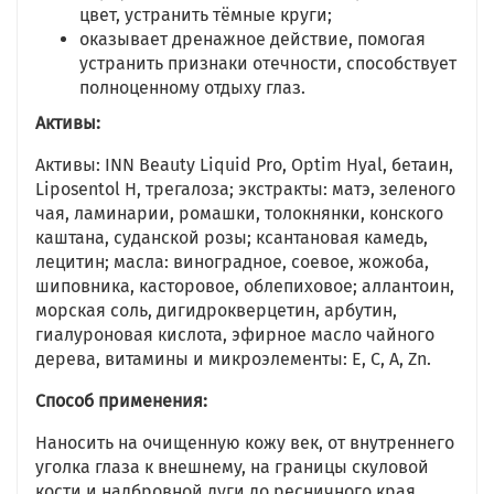
цвет, устранить тёмные круги;
оказывает дренажное действие, помогая
устранить признаки отечности, способствует
полноценному отдыху глаз.
Активы:
Активы: INN Beauty Liquid Pro, Optim Hyal, бетаин,
Liposentol Н, трегалоза; экстракты: матэ, зеленого
чая, ламинарии, ромашки, толокнянки, конского
каштана, суданской розы; ксантановая камедь,
лецитин; масла: виноградное, соевое, жожоба,
шиповника, касторовое, облепиховое; аллантоин,
морская соль, дигидрокверцетин, арбутин,
гиалуроновая кислота, эфирное масло чайного
дерева, витамины и микроэлементы: E, C, A, Zn.
Способ применения:
Наносить на очищенную кожу век, от внутреннего
уголка глаза к внешнему, на границы скуловой
кости и надбровной дуги до ресничного края.