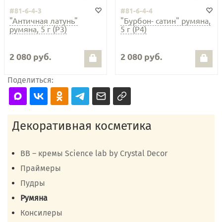
#81-6-4-3
#81-6-4-4
"Античная латунь"
"Бурбон- сатин" румяна,
румяна, 5 г (Р3)
5 г (Р4)
2 080 руб.
2 080 руб.
Поделиться:
Декоративная косметика
ВВ – кремы Science lab by Crystal Deсor
Праймеры
Пудры
Румяна
Консилеры