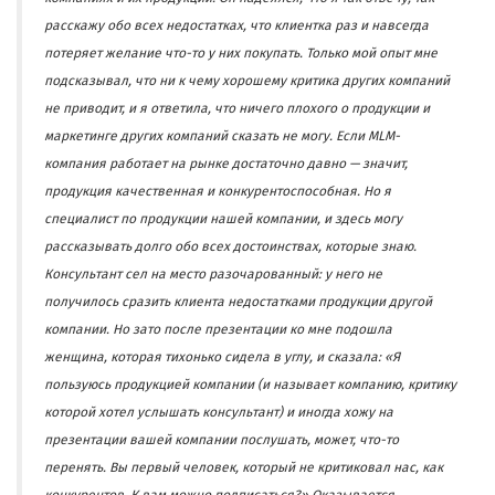
расскажу обо всех недостатках, что клиентка раз и навсегда
потеряет желание что-то у них покупать. Только мой опыт мне
подсказывал, что ни к чему хорошему критика других компаний
не приводит, и я ответила, что ничего плохого о продукции и
маркетинге других компаний сказать не могу. Если MLM-
компания работает на рынке достаточно давно — значит,
продукция качественная и конкурентоспособная. Но я
специалист по продукции нашей компании, и здесь могу
рассказывать долго обо всех достоинствах, которые знаю.
Консультант сел на место разочарованный: у него не
получилось сразить клиента недостатками продукции другой
компании. Но зато после презентации ко мне подошла
женщина, которая тихонько сидела в углу, и сказала: «Я
пользуюсь продукцией компании (и называет компанию, критику
которой хотел услышать консультант) и иногда хожу на
презентации вашей компании послушать, может, что-то
перенять. Вы первый человек, который не критиковал нас, как
конкурентов. К вам можно подписаться?» Оказывается,