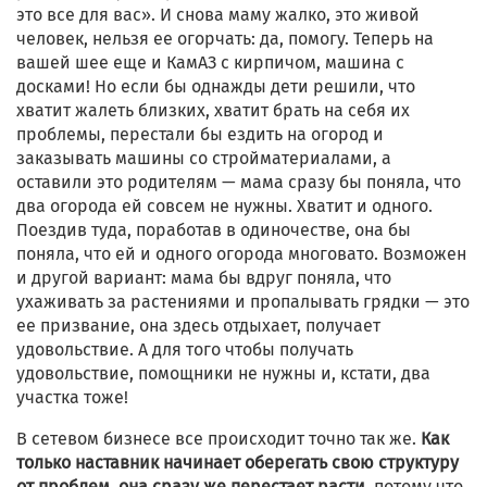
это все для вас». И снова маму жалко, это живой
человек, нельзя ее огорчать: да, помогу. Теперь на
вашей шее еще и КамАЗ с кирпичом, машина с
досками! Но если бы однажды дети решили, что
хватит жалеть близких, хватит брать на себя их
проблемы, перестали бы ездить на огород и
заказывать машины со стройматериалами, а
оставили это родителям — мама сразу бы поняла, что
два огорода ей совсем не нужны. Хватит и одного.
Поездив туда, поработав в одиночестве, она бы
поняла, что ей и одного огорода многовато. Возможен
и другой вариант: мама бы вдруг поняла, что
ухаживать за растениями и пропалывать грядки — это
ее призвание, она здесь отдыхает, получает
удовольствие. А для того чтобы получать
удовольствие, помощники не нужны и, кстати, два
участка тоже!
В сетевом бизнесе все происходит точно так же.
Как
только наставник начинает оберегать свою структуру
от проблем, она сразу же перестает расти
, потому что