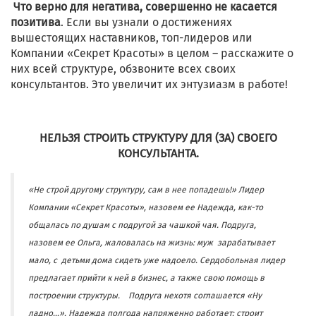
Что верно для негатива, совершенно не касается
позитива
. Если вы узнали о достижениях
вышестоящих наставников, топ-лидеров или
Компании «Секрет Красоты» в целом – расскажите о
них всей структуре, обзвоните всех своих
консультантов. Это увеличит их энтузиазм в работе!
НЕЛЬЗЯ СТРОИТЬ СТРУКТУРУ ДЛЯ (ЗА) СВОЕГО
КОНСУЛЬТАНТА.
«Не строй другому структуру, сам в нее попадешь!» Лидер
Компании «Секрет Красоты», назовем ее Надежда, как-то
общалась по душам с подругой за чашкой чая. Подруга,
назовем ее Ольга,
жаловалась на жизнь: муж зарабатывает
мало, с детьми дома сидеть уже надоело. Сердобольная лидер
предлагает прийти к ней в бизнес, а также свою помощь в
построении структуры. Подруга нехотя соглашается «Ну
ладно…». Надежда полгода напряженно работает: строит