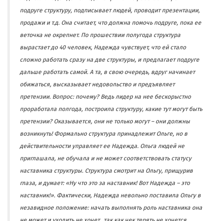
подруге структуру, подписывает людей, проводит презентации,
продажи и т.д. Она считает, что должна помочь подруге, пока ее
веточка не окрепнет. По прошествии полугода структура
вырастает до 40 человек, Надежда чувствует, что ей стало
сложно работать сразу на две структуры, и предлагает подруге
дальше работать самой. А та, в свою очередь, вдруг начинает
обижаться, высказывает недовольство и предъявляет
претензии. Вопрос: почему? Ведь лидер на нее бескорыстно
проработала полгода, построила структуру, какие тут могут быть
претензии? Оказывается, они не только могут – они должны
возникнуть! Формально структура принадлежит Ольге, но в
действительности управляет ее Надежда. Ольга людей не
приглашала, не обучала и не может соответствовать статусу
наставника структуры. Структура смотрит на Ольгу, прищурив
глаза, и думает: «Ну что это за наставник! Вот Надежда – это
наставник!». Фактически, Надежда невольно поставила Ольгу в
незавидное положение: начать выполнять роль наставника она
не может и уходить не хочет, так как чек терять не хочется.