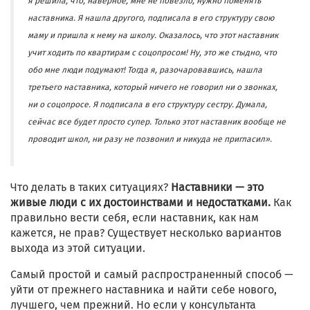
я решила, что, наверное, мне не повезло, нужно поменять
наставника. Я нашла другого, подписала в его структуру свою
маму и пришла к нему на школу. Оказалось, что этот наставник
учит ходить по квартирам с соцопросом! Ну, это же стыдно, что
обо мне люди подумают! Тогда я, разочаровавшись, нашла
третьего наставника, который ничего не говорил ни о звонках,
ни о соцопросе. Я подписала в его структуру сестру. Думала,
сейчас все будет просто супер. Только этот наставник вообще не
проводит школ, ни разу не позвонил и никуда не пригласил».
Что делать в таких ситуациях?
Наставники — это
живые люди с их достоинствами и недостатками.
Как
правильно вести себя, если наставник, как нам
кажется, не прав? Существует несколько вариантов
выхода из этой ситуации.
Самый простой и самый распространенный способ —
уйти от прежнего наставника и найти себе нового,
лучшего, чем прежний. Но если у консультанта