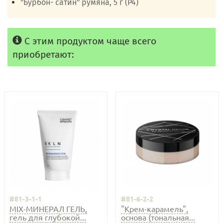
"Бурбон- сатин" румяна, 5 г (Р4)
С этим продуктом чаще всего
приобретают:
#81-3-1-1
#81-6-2-2
MIX-МИНЕРАЛ ГЕЛЬ,
"Крем-карамель",
гель для глубокой...
основа (тональная...