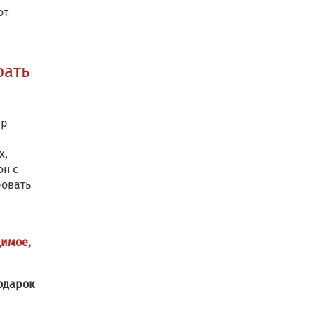
от
рать
ер
х,
он с
ровать
димое,
одарок