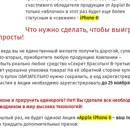
счастливого обладателя продукции от Apple! В
только «яблочко» в этот раз будет еще более
статусным и «свежим» -
iPhone 6
!
Что нужно сделать, чтобы выиг
 просты!
 ведь вы не единственный желаете получить дорогой, суп
 Во-вторых, приобретите любую продукцию Компании –
быть реально любое средство «Секрет Красоты»! В-третьи
ет украшена упаковка товара! На её обратной стороне куп
то купон ОБЯЗАТЕЛЬНО нужно сохранить, а код зарегистри
участия в Акции необходимо зарегистрировать
до 25 ноября
кона и приручить единорога? Нет! Вы сделали все необхо
водником в мир высоких технологий!
ошлый раз, не будет одинок! Акция
«
Apple iPhone 6
– ваш п
 тридцать дополнительных призов: