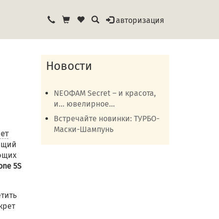
авторизация
Новости
NEOФАМ Secret – и красота,
и… ювелирное...
Встречайте новинки: ТУРБО-
Маски-Шампунь
рет
ящий
ющих
one 5S
етить
крет