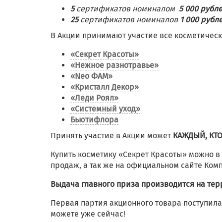
5
сертификатов номиналом
5 000 рубл
25
сертификатов номиналов
1 000 рубл
В Акции принимают участие все косметическ
«Секрет Красоты»
«Нежное разнотравье»
«Neo ФАМ»
«Кристалл Декор»
«Леди Роял»
«Системный уход»
Бьютифлора
Принять участие в Акции может
КАЖДЫЙ, КТ
Купить косметику «Секрет Красоты» можно в 
продаж, а так же на официальном сайте Ком
Выдача главного приза производится на те
Первая партия акционного товара поступила 
можете уже сейчас!