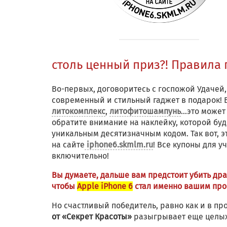
столь ценный приз?! Правила
Во-первых, договоритесь с госпожой Удачей,
современный и стильный гаджет в подарок!
литокомплекс
,
литофитошампунь
…это может 
обратите внимание на наклейку, которой буд
уникальным десятизначным кодом. Так вот, э
на сайте
iphone6.skmlm.ru
! Все купоны для 
включительно!
Вы думаете, дальше вам предстоит убить дра
чтобы
Apple iPhone 6
стал именно вашим про
Но счастливый победитель, равно как и в пр
от «Секрет Красоты»
разыгрывает еще целых