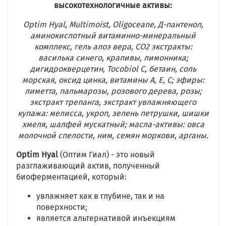
высокотехнологичные активы:
Optim Hyal, Multimoist, Oligoceane, Д-пантенол,
аминокислотный витаминно-минеральный
комплекс, гель алоэ вера, CO2 экстракты:
василька синего, крапивы, лимонника;
дигидрокверцетин, Tocobiol C, бетаин, соль
морская, оксид цинка, витамины А, Е, С; эфиры:
лиметта, пальмарозы, розового дерева, розы;
экстракт трепанга, экстракт увлажняющего
купажа: мелисса, укроп, зелень петрушки, шишки
хмеля, шалфей мускатный; масла-активы: овса
молочной спелости, ним, семян моркови, арганы.
Optim Hyal
(Оптим Гиал) - это новый
разглаживающий актив, полученный
биоферментацией, который:
увлажняет как в глубине, так и на
поверхности;
является альтернативой инъекциям