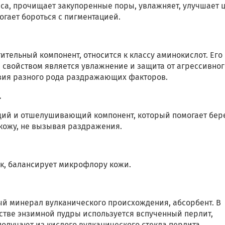
са, прочищает закупоренные поры, увлажняет, улучшает 
огает бороться с пигментацией.
ительный компонент, относится к классу аминокислот. Его
 свойством является увлажнение и защита от агрессивног
вия разного рода раздражающих факторов.
.
й и отшелушивающий компонент, который помогает бер
 кожу, не вызывая раздражения.
к, балансирует микрофлору кожи.
й минерал вулканического происхождения, абсорбент. В
стве энзимной пудры используется вспученный перлит,
олучают из кислого вулканического стекла перлита.