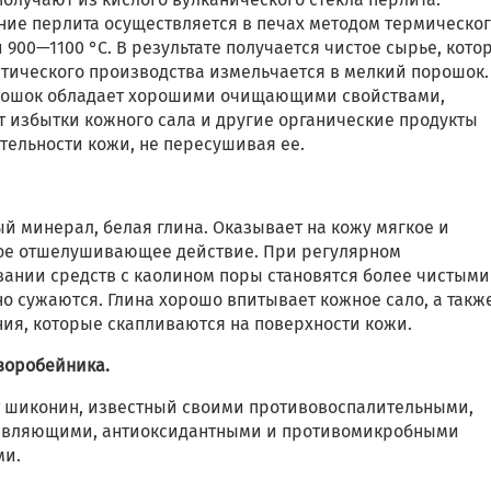
ние перлита осуществляется в печах методом термическо
 900—1100 °С. В результате получается чистое сырье, кото
етического производства измельчается в мелкий порошок.
рошок обладает хорошими очищающими свойствами,
т избытки кожного сала и другие органические продукты
тельности кожи, не пересушивая ее.
й минерал, белая глина. Оказывает на кожу мягкое и
ое отшелушивающее действие. При регулярном
вании средств с каолином поры становятся более чистыми
о сужаются. Глина хорошо впитывает кожное сало, а такж
ния, которые скапливаются на поверхности кожи.
 воробейника.
 шиконин, известный своими противовоспалительными,
вляющими, антиоксидантными и противомикробными
ми.