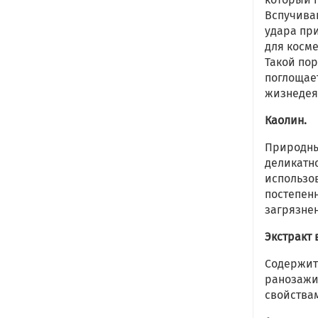
Вспучива
удара при
для косм
Такой по
поглощае
жизнедея
Каолин.
Природны
деликатн
использо
постепенн
загрязне
Экстракт
Содержит
ранозажи
свойства