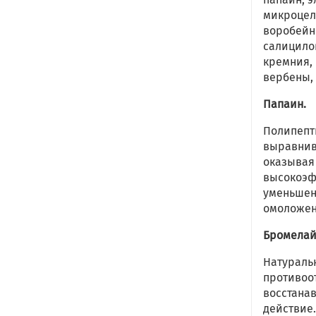
микроцел
воробейн
салицилов
кремния, 
вербены, 
Папаин.
Полипепт
выравнив
оказывая
высокоэф
уменьшен
омоложе
Бромелай
Натураль
противоо
восстана
действие