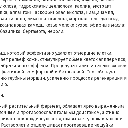
люлоза, гидроксиэтилцеллюлоза, каолин, экстракт
ика, аллантоин, аскорбиновая кислота, ниацинамид,
ая кислота, лимонная кислота, морская соль, диоксид
ксантановая камедь, козье молоко сухое, эфирные масла:
базилика, бергамота, нероли.
ид, который эффективно удаляет отмершие клетки,
ает рельеф кожи, стимулирует обмен клеток эпидермиса,
 абразивного эффекта. Процедура пилинга папаином явля
фективной, комфортной и безопасной. Способствует
ию глубины морщин, усилению процессов регенерации и
нию.
н.
ный растительный фермент, обладает ярко выраженным
течным и противовоспалительным действием, активно
вливает поврежденную кожу, оказывает успокаивающее
. Растворяет и отшелушивает ороговевшие чешуйки