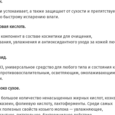
н.
и успокаивает, а также защищает от сухости и препятствуе
о быстрому испарению влаги.
овая кислота.
 компонент в составе косметики для очищения,
вания, увлажнения и антиоксидантного ухода за кожей лю
ид.
3, универсальное средство для любого типа и состояния 
 противовоспалительным, осветляющим, омолаживающи
м.
око сухое.
 большое количество ненасыщенных жирных кислот, коэн
-казеин, фолиевую кислоту, лактоферменты. Среди самых
х полезных свойств козьего молока — увлажняющее,
дантное, питательное, бактерицидное действие.