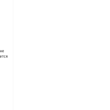
 не
ется