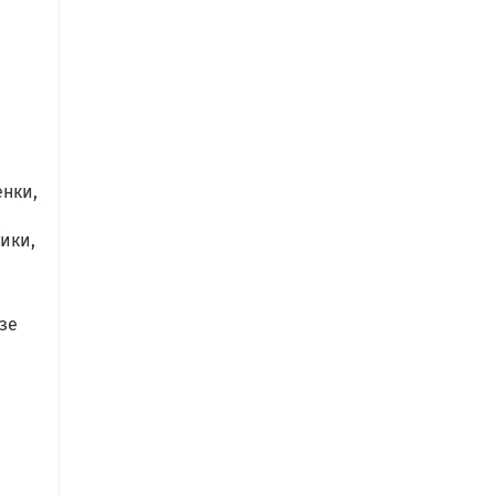
енки,
ики,
зе