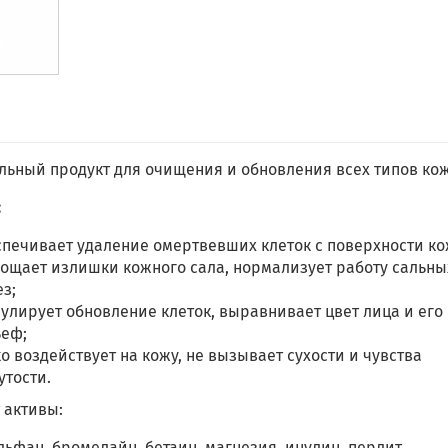
льный продукт для очищения и обновления всех типов ко
:
печивает удаление омертвевших клеток с поверхности ко
ощает излишки кожного сала, нормализует работу сальны
з;
улирует обновление клеток, выравнивает цвет лица и его
ьеф;
о воздействует на кожу, не вызывает сухости и чувства
утости.
 активы:
льфан, бромелайн, бетаин, магнезия, инулин, перлит,