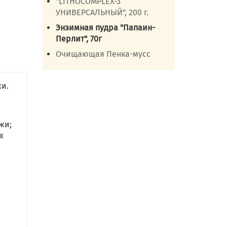
"LITHOCOMPLEX-3
УНИВЕРСАЛЬНЫЙ", 200 г.
Энзимная пудра "Папаин-
Перлит", 70г
Очищающая Пенка-мусс
жи.
жи;
х