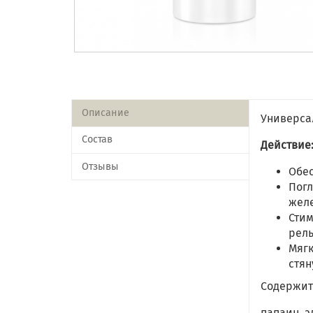
Описание
Универса
Состав
Действие
Отзывы
Обес
Погл
желе
Стим
рел
Мягк
стян
Содержит
папаин, э