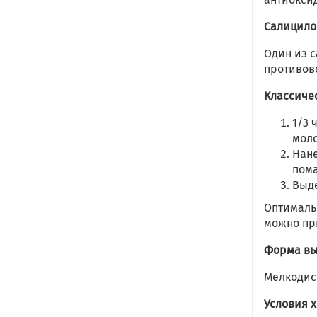
Салицило
Один из 
противов
Классиче
1/3 
мол
Нане
пом
Выде
Оптимальн
можно пр
Форма вы
Мелкодис
Условия 