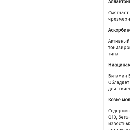
Аллантои
Смягчает 
чрезмерн
Аскорбин
Активный
тонизиро
типа.
Ниацинам
Витамин В
Обладает
действие
Козье мол
Содержит
Q10, бета
известны
антиокси