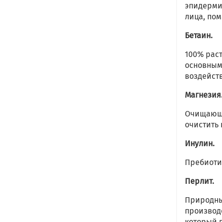
эпидерми
лица, пом
Бетаин.
100% раст
основным
воздейст
Магнезия
Очищающи
очистить
Инулин.
Пребиоти
Перлит.
Природны
производ
который п