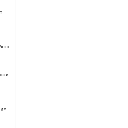
т
бого
кожи.
м
зим