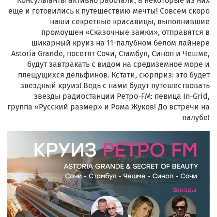
Консультанты активно работали, а некоторые из них
еще и готовились к путешествию мечты! Совсем скоро
наши секретные красавицы, выполнившие
промоушен «Сказочные замки», отправятся в
шикарный круиз на 11-палубном белом лайнере
Astoria Grande, посетят Сочи, Стамбул, Синоп и Чешме,
будут завтракать с видом на средиземное море и
плещущихся дельфинов. Кстати, сюрприз: это будет
звездный круиз! Ведь с нами будут путешествовать
звезды радиостанции Ретро-FM: певица In-Grid,
группа «Русский размер» и Рома Жуков! До встречи на
палубе!