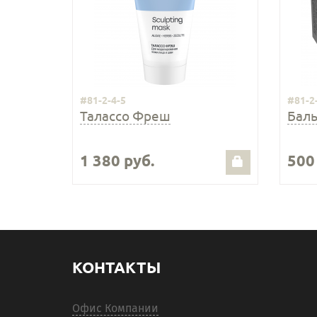
#81-2-4-5
#81-2
Талассо Фреш
Баль
1 380 руб.
500
КОНТАКТЫ
Офис Компании