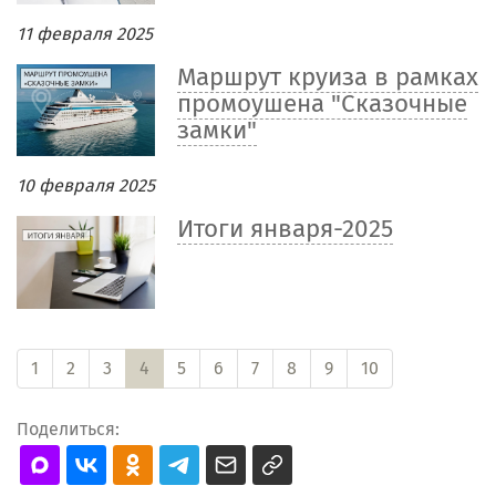
11 февраля 2025
Маршрут круиза в рамках
промоушена "Сказочные
замки"
10 февраля 2025
Итоги января-2025
1
2
3
4
5
6
7
8
9
10
Поделиться: