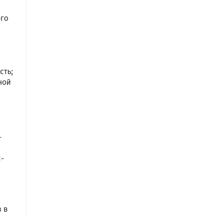
ого
х
сть;
ной
-
1-
 в