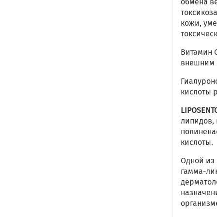
обмена ве
токсикоз
кожи, ум
токсическ
Витамин 
внешним 
Гиалурон
кислоты 
LIPOSENTO
липидов,
полинена
кислоты.
Одной из
гамма-лин
дерматол
назначен
организме