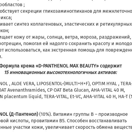
областов ;
обствует секреции гликозаминогликанов для межклеточн
икса;
ивает синтез коллагеновых, эластических и ретикулярны
кон;
щает кожу от жары, солнца, ветра, мороза, раздражений,
отрещин, помогая ей надолго сохранить красоту и молодо
т использоваться, как экстренная помощь для поврежден
.
Формула крема «D-PANTHENOL MAX BEAUTY» содержит
15 инновационных высокотехнологичных активов:
OL , ALOE VERА, LIPOSENTOL-(MULTI+H+F), OPTIM HYAL , TERA
 OAT Avenanthramides, CP OAT Beta Glucan, AHA-VITAL 40 M,
 placentum liquid, TERA-VITAL, Et-VC, AHA-VITAL 40 Н, HA-T (
NOL (Д-Пантенол)
(10%). Витамин группы В – производное
вой кислоты, провитамин В5. Способен восстанавливать
нные участки кожи, увеличивает скорость обмена веществ