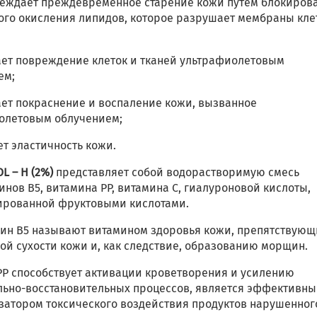
реждает преждевременное старение кожи путём блокиров
ого окисления липидов, которое разрушает мембраны кле
ает повреждение клеток и тканей ультрафиолетовым
ем;
ает покраснение и воспаление кожи, вызванное
олетовым облучением;
т эластичность кожи.
L – H (2%)
представляет собой водорастворимую смесь
нов В5, витамина РР, витамина С, гиалуроновой кислоты,
ированной фруктовыми кислотами.
ин В5 называют витамином здоровья кожи, препятствую
ой сухости кожи и, как следствие, образованию морщин.
РР способствует активации кроветворения и усилению
льно-восстановительных процессов, является эффективн
затором токсического воздействия продуктов нарушенног