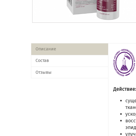
Описание
Состав
Отзывы
Действие
суще
ткан
уско
восс
эпи
улу