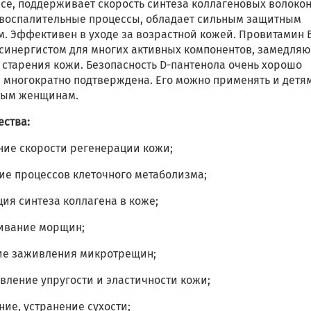
се, поддерживает скорость синтеза коллагеновых волокон
 воспалительные процессы, обладает сильным защитным
м. Эффективен в уходе за возрастной кожей. Провитамин 
 синергистом для многих активных компонентов, замедля
 старения кожи. Безопасность D-пантенола очень хорошо
 многократно подтверждена. Его можно применять и детям
ным женщинам.
ства:
ение скорости регенерации кожи;
ие процессов клеточного метаболизма;
ция синтеза коллагена в коже;
живание морщин;
ние заживления микротрещин;
овление упругости и эластичности кожи;
ние, устранение сухости;