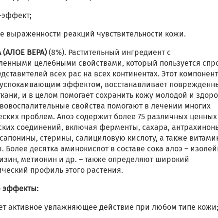
-эффект;
ие выраженности реакций чувствительности кожи.
 (АЛОЕ ВЕРА)
(8%). Растительный ингредиент с
ленными целебными свойствами, который пользуется спр
дставителей всех рас на всех континентах. Этот компонен
 успокаивающим эффектом, восстанавливает поврежденн
ткани, и в целом помогает сохранить кожу молодой и здор
ивовоспалительные свойства помогают в лечении многих
еских проблем. Алоэ содержит более 75 различных ценных
ских соединений, включая ферменты, сахара, антрахинон
сапонины, стерины, салициловую кислоту, а также витами
 Более десятка аминокислот в составе сока алоэ – изолей
изин, метионин и др. – также определяют широкий
ический профиль этого растения.
 эффекты:
ает активное увлажняющее действие при любом типе кожи