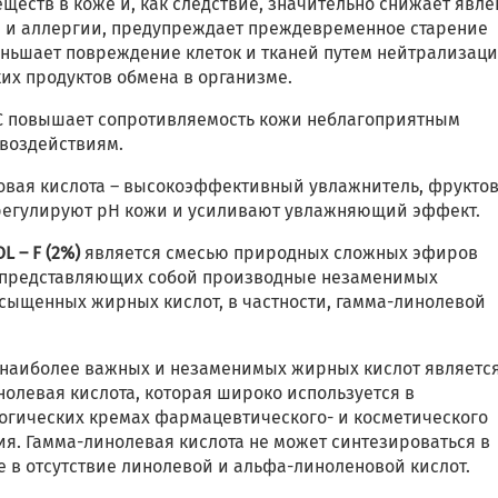
ществ в коже и, как следствие, значительно снижает явл
а и аллергии, предупреждает преждевременное старение
еньшает повреждение клеток и тканей путем нейтрализац
их продуктов обмена в организме.
С повышает сопротивляемость кожи неблагоприятным
воздействиям.
овая кислота – высокоэффективный увлажнитель, фрукто
регулируют рН кожи и усиливают увлажняющий эффект.
L – F (2%)
является смесью природных сложных эфиров
 представляющих собой производные незаменимых
сыщенных жирных кислот, в частности, гамма-линолевой
 наиболее важных и незаменимых жирных кислот являетс
олевая кислота, которая широко используется в
огических кремах фармацевтического- и косметического
ия. Гамма-линолевая кислота не может синтезироваться в
 в отсутствие линолевой и альфа-линоленовой кислот.