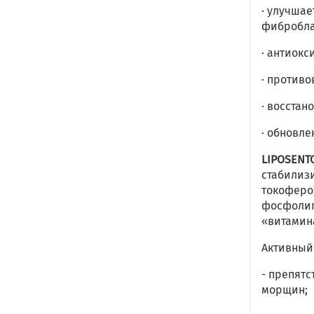
· улучшае
фибробла
· антиок
· против
· восста
· обновле
LIPOSENT
стабилиз
токоферо
фосфолип
«витамин
Активный
- препят
морщин;