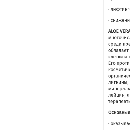
· лифтинг
· снижен
ALOE VERA
многочис
среди пре
обладает
клетки и 
Его прот
косметич
органиче
лигнины, 
минералы.
лейцин, л
терапевт
Основные
· оказыв