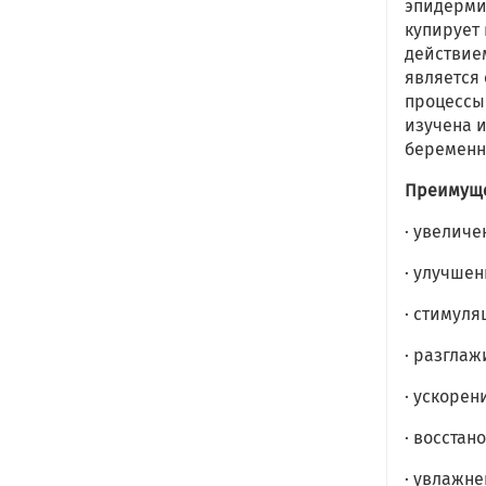
эпидерми
купирует
действие
является
процессы
изучена и
беремен
Преимуще
· увелич
· улучшен
· стимуля
· разгла
· ускоре
· восстан
· увлажне