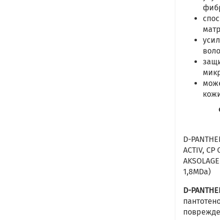
фибр
спос
матр
усил
воло
защи
микр
може
кожи
D-PANTHEN
ACTIV, CP
AKSOLAGEN
1,8MDa)
D-PANTHE
пантотено
поврежде