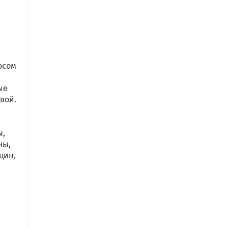
осом
т
ые
овой.
ы,
ны,
цин,
;