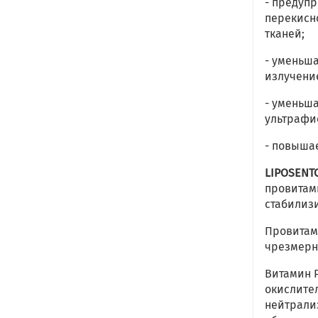
- предуп
перекисн
тканей;
- уменьш
излучени
- уменьш
ультрафи
- повышае
LIPOSENTO
провитами
стабилиз
Провитам
чрезмерн
Витамин 
окислите
нейтрали