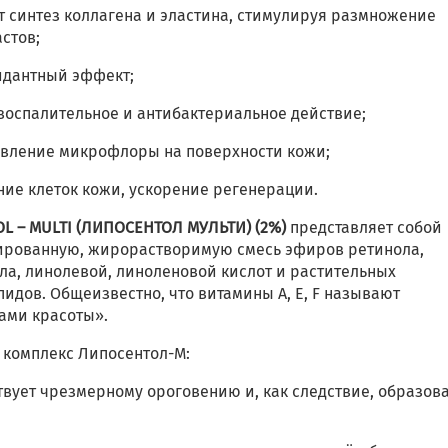
т синтез коллагена и эластина, стимулируя размножение
стов;
сидантный эффект;
овоспалительное и антибактериальное действие;
новление микрофлоры на поверхности кожи;
ние клеток кожи, ускорение регенерации.
OL – MULTI (ЛИПОСЕНТОЛ МУЛЬТИ) (2%)
представляет собой
ированную, жирорастворимую смесь эфиров ретинола,
ла, линолевой, линоленовой кислот и растительных
идов. Общеизвестно, что витамины А, Е, F называют
ами красоты».
 комплекс Липосентол-М:
ствует чрезмерному ороговению и, как следствие, образо