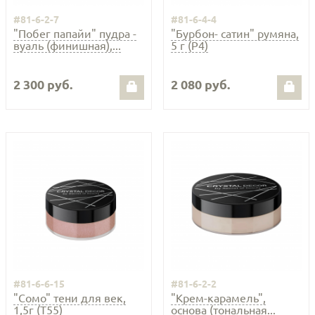
#81-6-2-7
#81-6-4-4
"Побег папайи" пудра -
"Бурбон- сатин" румяна,
вуаль (финишная),...
5 г (Р4)
2 300 руб.
2 080 руб.
#81-6-6-15
#81-6-2-2
"Сомо" тени для век,
"Крем-карамель",
1,5г (Т55)
основа (тональная...