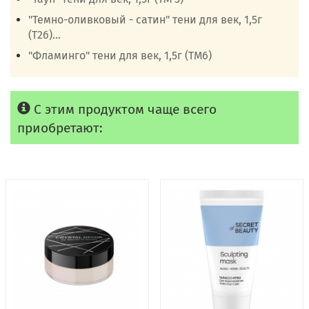
"Темно-оливковый - сатин" тени для век, 1,5г
(Т26)...
"Фламинго" тени для век, 1,5г (ТМ6)
С этим продуктом чаще всего
приобретают: