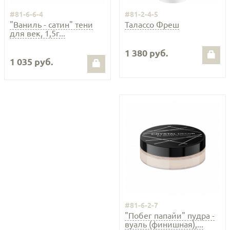
#81-6-6-4
#81-2-4-5
"Ваниль - сатин" тени
Талассо Фреш
для век, 1,5г...
1 380 руб.
1 035 руб.
#81-6-2-7
"Побег папайи" пудра -
вуаль (финишная),...