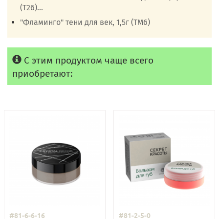
(Т26)...
"Фламинго" тени для век, 1,5г (ТМ6)
С этим продуктом чаще всего
приобретают:
#81-6-6-16
#81-2-5-0