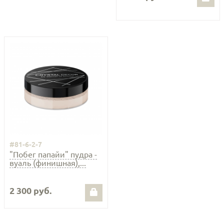
#81-6-2-7
"Побег папайи" пудра -
вуаль (финишная),...
2 300 руб.