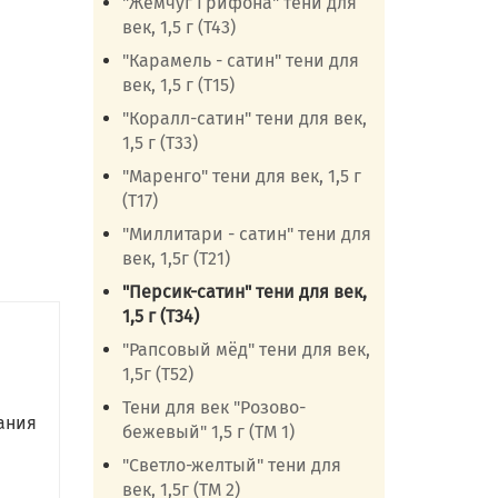
"Жемчуг Грифона" тени для
век, 1,5 г (Т43)
"Карамель - сатин" тени для
век, 1,5 г (Т15)
"Коралл-сатин" тени для век,
1,5 г (Т33)
"Маренго" тени для век, 1,5 г
(Т17)
"Миллитари - сатин" тени для
век, 1,5г (Т21)
"Персик-сатин" тени для век,
1,5 г (Т34)
"Рапсовый мёд" тени для век,
1,5г (Т52)
Тени для век "Розово-
вания
бежевый" 1,5 г (ТМ 1)
"Светло-желтый" тени для
век, 1,5г (ТМ 2)