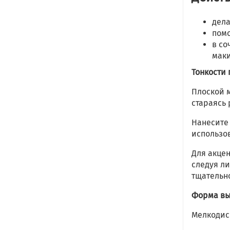
дела
помо
в со
мак
Тонкости
Плоской 
стараясь 
Нанесите
использо
Для акце
следуя ли
тщательн
Форма вы
Мелкодис