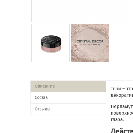
Описание
Тени – эт
декорати
Состав
Перламут
Отзывы
поверхнос
глаза.
Действ