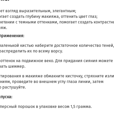
ет взгляд выразительным, элегантным;
гает создать глубину макияжа, оттенить цвет глаз;
четании с темными оттенками, помогает создать контраст
ияж.
 применения:
маленькой кистью наберите достаточное количество теней
распределить их по всему ворсу.
 оттенок на подвижное веко. Для придания сияния можете
вать шиммер.
нтирования в макияже обмакните кисточку, стряхните изл
ниям, проведите во внешнем углу глаза линии, затем
о растушуйте.
пуска:
персный порошок в упаковке весом 1,5 грамма.