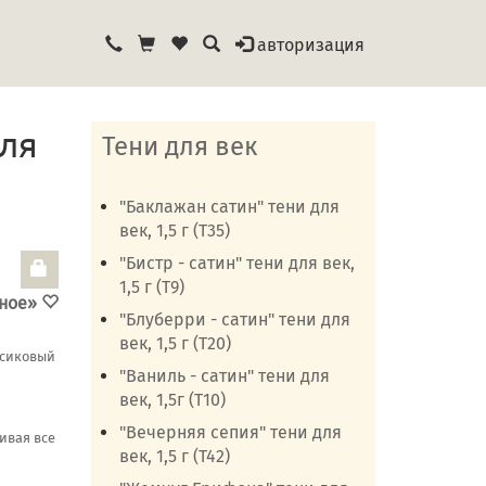
авторизация
для
Тени для век
"Баклажан сатин" тени для
век, 1,5 г (Т35)
"Бистр - сатин" тени для век,
1,5 г (Т9)
нное»
"Блуберри - сатин" тени для
век, 1,5 г (Т20)
рсиковый
"Ваниль - сатин" тени для
век, 1,5г (Т10)
"Вечерняя сепия" тени для
ивая все
век, 1,5 г (Т42)