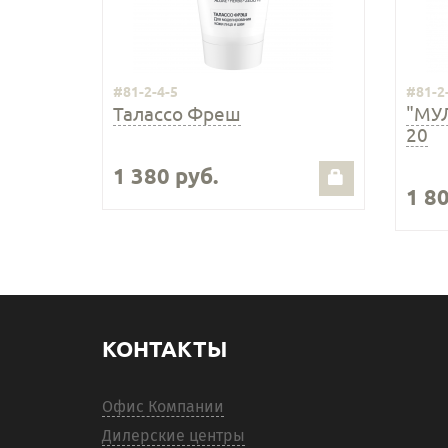
#81-2-4-5
#81-2
Талассо Фреш
"МУ
20
1 380 руб.
1 80
КОНТАКТЫ
Офис Компании
Дилерские центры