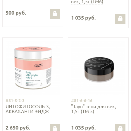
век, 1,5г (ТМ6)
500 руб.
1 035 руб.
#81-5-2-3
#81-6-6-16
ЛИТОФИТОСОЛЬ-3,
"Тауп" тени для век,
АКВА&АНТИ ЭЙДЖ
1,5г (ТМ 5)
2 650 руб.
1 035 руб.