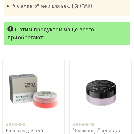
"Фламинго" тени для век, 1,5г (ТМ6)
С этим продуктом чаще всего
приобретают:
#81-2-5-0
#81-6-6-18
Бальзам для губ
"Фламинго" тени для